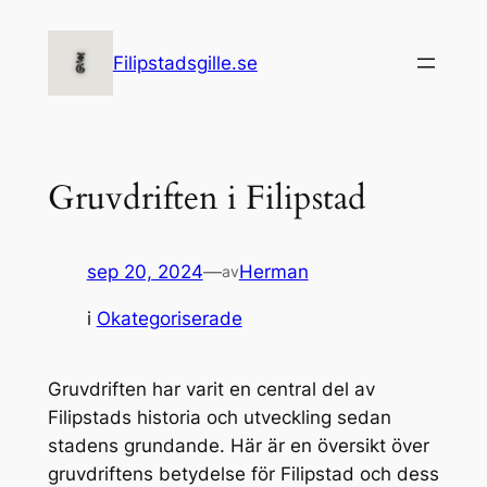
Hoppa
till
Filipstadsgille.se
innehåll
Gruvdriften i Filipstad
sep 20, 2024
—
Herman
av
i
Okategoriserade
Gruvdriften har varit en central del av
Filipstads historia och utveckling sedan
stadens grundande. Här är en översikt över
gruvdriftens betydelse för Filipstad och dess