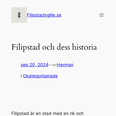
Hoppa
till
Filipstadsgille.se
innehåll
Filipstad och dess historia
sep 20, 2024
—
Herman
av
i
Okategoriserade
Filipstad är en stad med en rik och