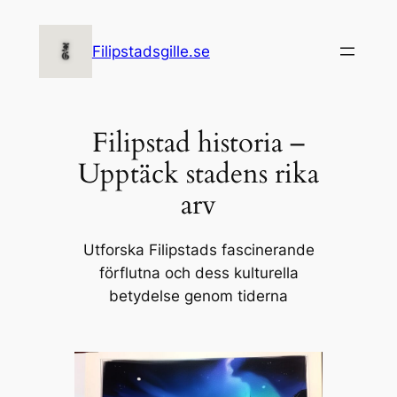
Hoppa
till
Filipstadsgille.se
innehåll
Filipstad historia –
Upptäck stadens rika
arv
Utforska Filipstads fascinerande
förflutna och dess kulturella
betydelse genom tiderna